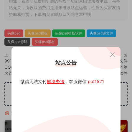
用途，若因非法使用引起的纠纷一切后果由使用者承担，与本
站无关，所收取的费用是用来维系站点运营，性质为买家友情
赞助和打赏，下单购买者即默认为同意本申明
头像psd
头像psd模板
头像psd模板软件
头像psd源文件
头像psd源码
头像psd素材
上一篇
下一篇
991头像psd素材源码模板源文件
993头像psd素材源码模板源文件
站点公告
QQ微信抖音快手小红书很火的签
QQ微信抖音快手小红书很火的签
名百家姓氏头像制作教程软件
名百家姓氏头像制作教程软件
微信无法支付
解决办法
，客服微信
ppt1521
广告位招租
猜你喜欢