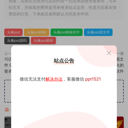
用途，若因非法使用引起的纠纷一切后果由使用者承担，与本
站无关，所收取的费用是用来维系站点运营，性质为买家友情
赞助和打赏，下单购买者即默认为同意本申明
头像psd
头像psd模板
头像psd模板软件
头像psd源文件
头像psd源码
头像psd素材
上一篇
下一篇
1024头像psd素材源码模板源文
1026头像psd素材源码模板源文
站点公告
件 QQ微信抖音快手小红书很火的
件 QQ微信抖音快手小红书很火的
签名百家姓氏头像制作教程软件
签名百家姓氏头像制作教程软件
微信无法支付
解决办法
，客服微信
ppt1521
广告位招租
猜你喜欢