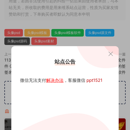
用途，若因非法使用引起的纠纷一切后果由使用者承担，与本
站无关，所收取的费用是用来维系站点运营，性质为买家友情
赞助和打赏，下单购买者即默认为同意本申明
头像psd
头像psd模板
头像psd模板软件
头像psd源文件
头像psd源码
头像psd素材
上一篇
下一篇
1139头像psd素材源码模板源文
1141头像psd素材源码模板源文件
站点公告
件 QQ微信抖音快手小红书很火的
QQ微信抖音快手小红书很火的签
签名百家姓氏头像制作教程软件
名百家姓氏头像制作教程软件
微信无法支付
解决办法
，客服微信
ppt1521
广告位招租
猜你喜欢