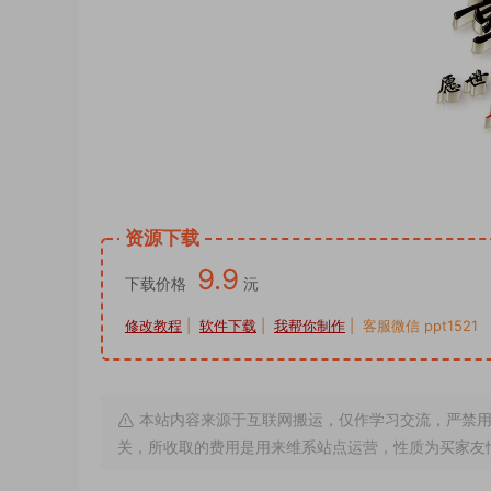
资源下载
9.9
下载价格
沅
修改教程
|
软件下载
|
我帮你制作
| 客服微信 ppt1521
本站内容来源于互联网搬运，仅作学习交流，严禁用
关，所收取的费用是用来维系站点运营，性质为买家友