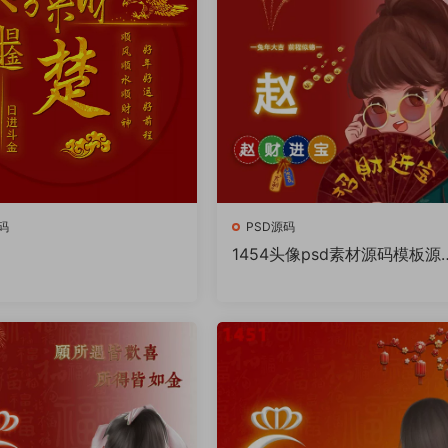
码
PSD源码
1454头像psd素材源码模板源
件 QQ微信抖音快手小红书很
的签名百家姓氏头像制作教程
件