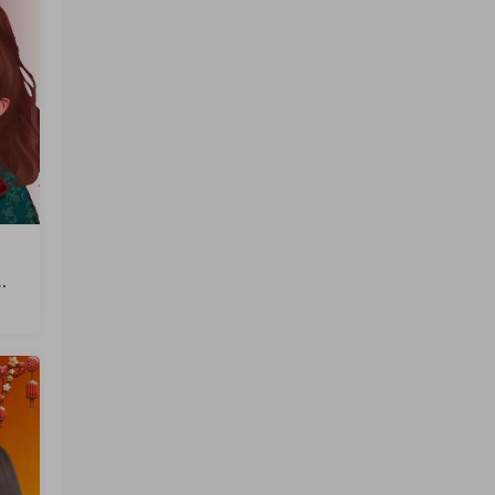
文
火
软