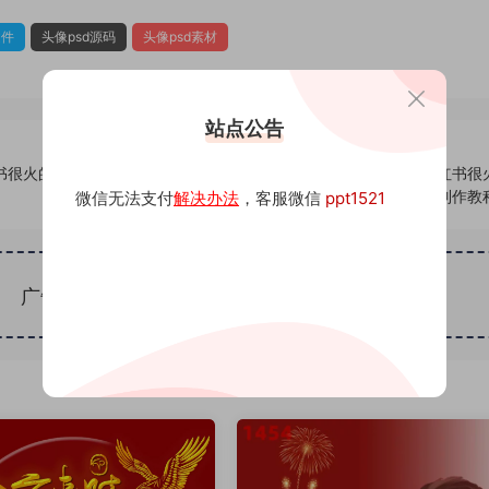
文件
头像psd源码
头像psd素材
站点公告
红书很火的签
1158头像psd素材源码模板源文件 QQ微信抖音快手小红书很
名百家姓氏头像制作教
微信无法支付
解决办法
，客服微信
ppt1521
广告位招租