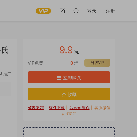
登录
注册
9.9
姓氏
沅
VIP免费
0
沅
升级VIP
推广
立即购买
收藏
修改教程
|
软件下载
|
我帮你制作
| 客服微信
ppt1521