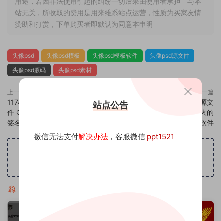
用途，若因非法使用引起的纠纷一切后果由使用者承担，与本
站无关，所收取的费用是用来维系站点运营，性质为买家友情
赞助和打赏，下单购买者即默认为同意本申明
头像psd
头像psd模板
头像psd模板软件
头像psd源文件
头像psd源码
头像psd素材
上一篇
下一篇
1174头像psd素材源码模板源文
1176头像psd素材源码模板源文
站点公告
件 QQ微信抖音快手小红书很火的
件 QQ微信抖音快手小红书很火的
签名百家姓氏头像制作教程软件
签名百家姓氏头像制作教程软件
微信无法支付
解决办法
，客服微信
ppt1521
广告位招租
猜你喜欢