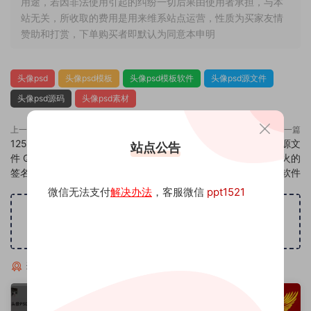
用途，若因非法使用引起的纠纷一切后果由使用者承担，与本
站无关，所收取的费用是用来维系站点运营，性质为买家友情
赞助和打赏，下单购买者即默认为同意本申明
头像psd
头像psd模板
头像psd模板软件
头像psd源文件
头像psd源码
头像psd素材
上一篇
下一篇
1251头像psd素材源码模板源文
1253头像psd素材源码模板源文
站点公告
件 QQ微信抖音快手小红书很火的
件 QQ微信抖音快手小红书很火的
签名百家姓氏头像制作教程软件
签名百家姓氏头像制作教程软件
微信无法支付
解决办法
，客服微信
ppt1521
广告位招租
猜你喜欢