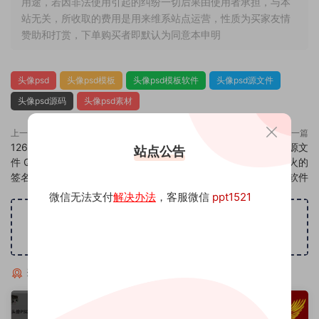
用途，若因非法使用引起的纠纷一切后果由使用者承担，与本
站无关，所收取的费用是用来维系站点运营，性质为买家友情
赞助和打赏，下单购买者即默认为同意本申明
头像psd
头像psd模板
头像psd模板软件
头像psd源文件
头像psd源码
头像psd素材
上一篇
下一篇
1260头像psd素材源码模板源文
1262头像psd素材源码模板源文
站点公告
件 QQ微信抖音快手小红书很火的
件 QQ微信抖音快手小红书很火的
签名百家姓氏头像制作教程软件
签名百家姓氏头像制作教程软件
微信无法支付
解决办法
，客服微信
ppt1521
广告位招租
猜你喜欢