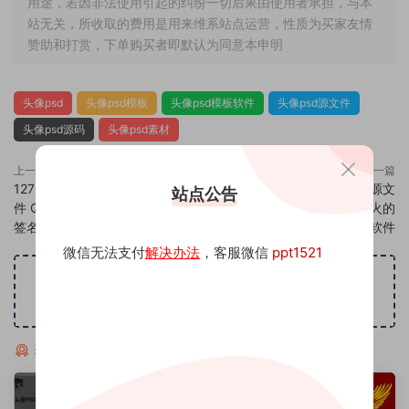
用途，若因非法使用引起的纠纷一切后果由使用者承担，与本
站无关，所收取的费用是用来维系站点运营，性质为买家友情
赞助和打赏，下单购买者即默认为同意本申明
头像psd
头像psd模板
头像psd模板软件
头像psd源文件
头像psd源码
头像psd素材
上一篇
下一篇
1272头像psd素材源码模板源文
1274头像psd素材源码模板源文
站点公告
件 QQ微信抖音快手小红书很火的
件 QQ微信抖音快手小红书很火的
签名百家姓氏头像制作教程软件
签名百家姓氏头像制作教程软件
微信无法支付
解决办法
，客服微信
ppt1521
广告位招租
猜你喜欢