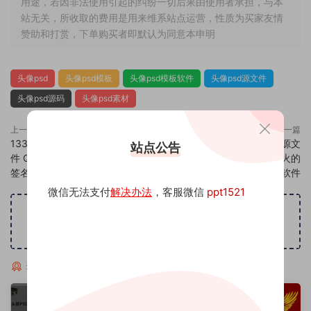
用途，若因非法使用引起的纠纷一切后果由使用者承担，与本
站无关，所收取的费用是用来维系站点运营，性质为买家友情
赞助和打赏，下单购买者即默认为同意本申明
头像psd
头像psd模板
头像psd模板软件
头像psd源文件
头像psd源码
头像psd素材
上一篇
下一篇
1334头像psd素材源码模板源文
1336头像psd素材源码模板源文
站点公告
件 QQ微信抖音快手小红书很火的
件 QQ微信抖音快手小红书很火的
签名百家姓氏头像制作教程软件
签名百家姓氏头像制作教程软件
微信无法支付
解决办法
，客服微信
ppt1521
广告位招租
猜你喜欢